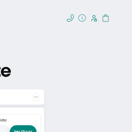



te
ido:
Verificar