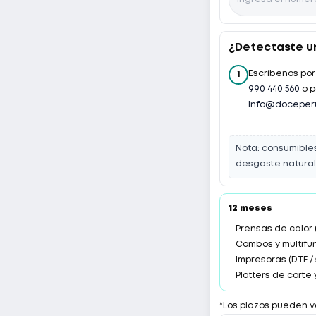
¿Detectaste un
Escríbenos po
1
990 440 560
o p
info@doceper
Nota: consumibles 
desgaste natural 
12 meses
Prensas de calor 
Combos y multifu
Impresoras (DTF 
Plotters de corte
*Los plazos pueden v