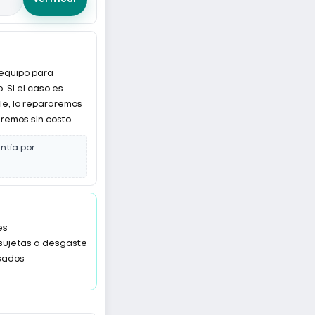
 equipo para
. Si el caso es
le, lo repararemos
remos sin costo.
antía por
es
 sujetas a desgaste
sados