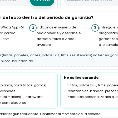
 defecto dentro del periodo de garantía?
r WhatsApp
+51
Indícanos el número de
Entrega el
2
3
or correo
pedido/serie y describe el
diagnóstico
u.com
.
defecto (fotos o video
garantizab
ayudan).
o lo cambia
(tintas, papeles, viniles, polvos DTF, films, resistencias) no tienen gar
ni por uso indebido.
No aplica garantía
(planas, para tazas, gorras)
Tintas, polvos DTF, films, papel
ncionales
Resistencias, bandas, piezas
/ sublimación) — hardware
Productos personalizados o u
 y controladores
ariar según fabricante. Confirmar al momento de la compra.