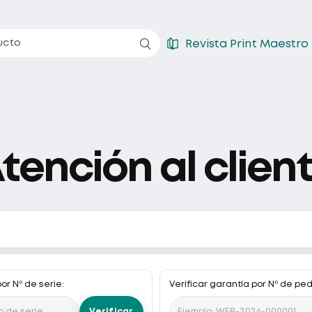

ucto
Revista Print Maestro
tención al clien
or Nº de serie:
Verificar garantía por Nº de ped
Verificar